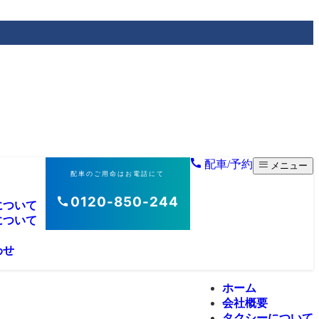
配車/予約
メニュー
配車のご用命はお電話にて
0120-850-244
について
について
わせ
ホーム
会社概要
タクシーについて