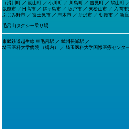
（滑川町 ／ 嵐山町 ／ 小川町 ／ 川島町 ／ 吉見町 ／ 鳩山町
飯能市 ／日高市 ／ 鶴ヶ島市 ／ 坂戸市 ／ 東松山市 ／ 入間市東
ふじみ野市 ／ 富士見市 ／ 志木市 ／ 所沢市 ／ 朝霞市 ／ 新座
毛呂山タクシー乗り場
東武鉄道越生線 東毛呂駅 ／ 武州長瀬駅 ／
埼玉医科大学病院 （構内） ／ 埼玉医科大学国際医療センター